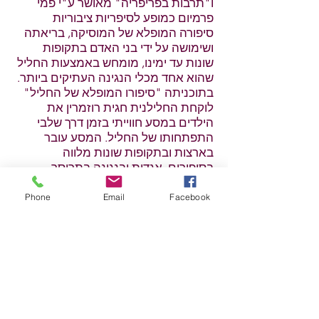
ו"תרבות בפריפריה" מאושר ע"י פמי
פרמיום כמופע לסיפריות ציבוריות
סיפורה המופלא של המוסיקה, בריאתה
ושימושה על ידי בני האדם בתקופות
שונות עד ימינו, מומחש באמצעות החליל
שהוא אחד מכלי הנגינה העתיקים ביותר.
בתוכניתה "סיפורו המופלא של החליל"
לוקחת החלילנית חגית רוזמרין את
הילדים במסע חווייתי בזמן דרך שלבי
התפתחותו של החליל. המסע עובר
בארצות ובתקופות שונות מלווה
בסיפורים, אגדות ובנגינה בתריסר
חלילים שונים מרחבי העולם.
הוא מתחיל כקנה הצומח על שפת הנחל,
Phone
Email
Facebook
דרך היווצרות החלילים הראשונים,
פיתוחם לחליליות ועד להמצאת חליל
הצד המנוגן כיום.
"... חגית, מעבירה בחן רב ובכשרון
מוסיקלי את אהבתה למוסיקה ובעיקר
לחלילים. הילדים נחשפים לחלילים
מתקופות שונות וממקומות שונים בעולם